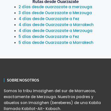
Rutas desde Ouarzazate
2 días desde ouarzazate a merzouga
3 días desde Ouarzazate a Merzouga
4 días desde Ouarzazate a Fez
4 días desde Ouarzazate a Marrakech
4 días desde Ouarzazate a Merzouga
5 días desde Ouarzazate a Fez
5 días desde Ouarzazate a Marrakech
SOBRE NOSOTROS
Somos la tribu Imazighen del sur de Marruecos,
exactamente de Merzouga. Nuestros padres y
abuelos son Imazighen (bereberes) de una Kabila
llamada Kabilat-Ait- Kobach.