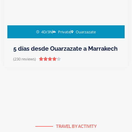
4D/3N
Private
Ouarzazate
5 días desde Ouarzazate a Marrakech
(230 reviews)





TRAVEL BY ACTIVITY