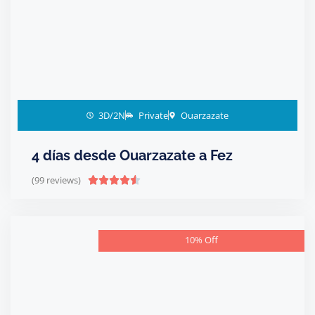
3D/2N
Private
Ouarzazate
4 días desde Ouarzazate a Fez
(99 reviews)





10% Off