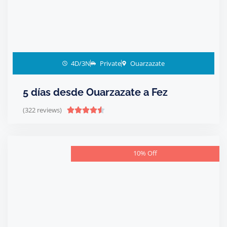
4D/3N
Private
Ouarzazate
5 días desde Ouarzazate a Fez
(322 reviews)





10% Off