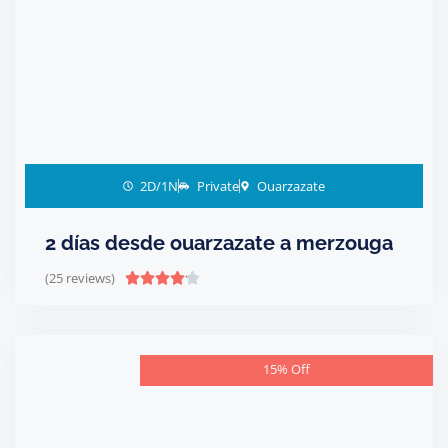
2D/1N
Private
Ouarzazate
2 días desde ouarzazate a merzouga
(25 reviews)





15% Off