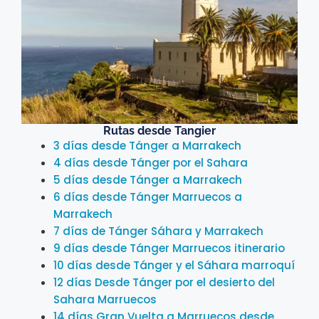
Rutas desde Tangier
3 días desde Tánger a Marrakech
4 días desde Tánger por el Sahara
5 días desde Tánger a Marrakech
6 días desde Tánger Marruecos a
Marrakech
7 días de Tánger Sáhara y Marrakech
9 días desde Tánger Marruecos itinerario
10 días desde Tánger y el Sáhara marroquí
12 días Desde Tánger por el desierto del
Sahara Marruecos
14 días Gran Vuelta a Marruecos desde