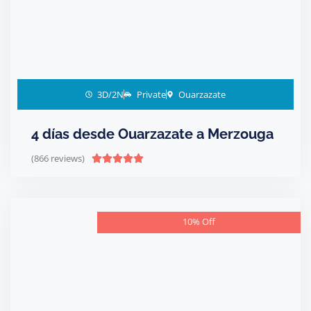
3D/2N
Private
Ouarzazate
4 días desde Ouarzazate a Merzouga
(866 reviews)





10% Off