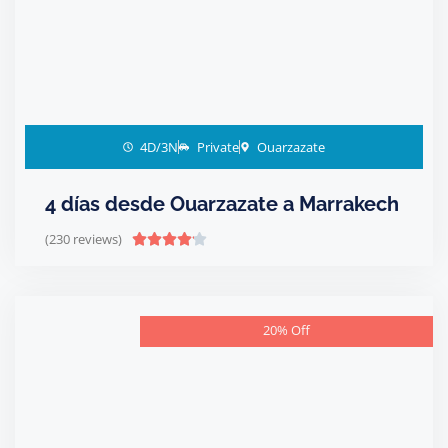
4D/3N
Private
Ouarzazate
4 días desde Ouarzazate a Marrakech
(230 reviews)





20% Off