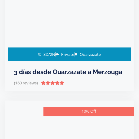
3D/2N
Private
Ouarzazate
3 días desde Ouarzazate a Merzouga
(160 reviews)





10% Off