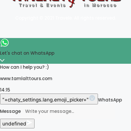
Copyright © 2021 Travele. All rights reserved.
Let's chat on WhatsApp
How can I help you? :)
www.tamlalttours.com
14:15
"+chaty_settings.lang.emoji_picker+"
WhatsApp
Message
undefined