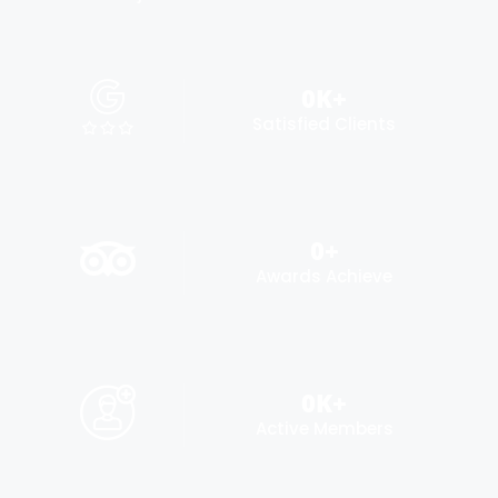
0
K+
Satisfied Clients
0
+
Awards Achieve
0
K+
Active Members