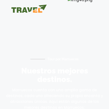
Tour por Marruecos
Nuestros mejores
destinos.
Marruecos cuenta con una amplia gama de
destinos, cada uno ofreciendo su propio encanto y
atracciones únicas. Aquí están algunos de los
mejores destinos en Marruecos: