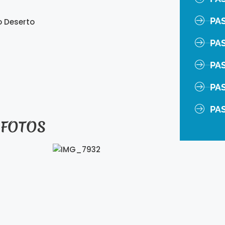
PA
o Deserto
PA
PA
PAS
PA
 FOTOS