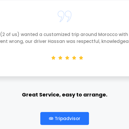
 (2 of us) wanted a customized trip around Morocco with 
ent wrong, our driver Hassan was respectful, knowledgeabl
Great Service, easy to arrange.
Adan C
Tripadvisor