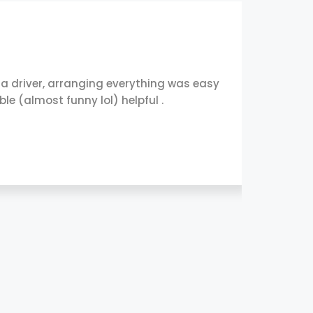
a driver, arranging everything was easy
We came
e (almost funny lol) helpful .
everyw