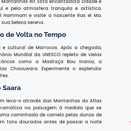
 Montanhas Rif. Esta encantadora cidade é
 e pela atmosfera tranquila e artística.
 el Hammam e visite a nascente Ras el Ma.
 sua beleza serena.
so de Volta no Tempo
l e cultural de Marrocos. Após a chegada,
mônio Mundial da UNESCO repleto de vielas
istóricos como a Madraça Bou Inania, a
rias Chaouwara. Experimente o esplendor
Fes.
o Saara
gem leva-o através das Montanhas do Atlas
dramática na paisagem à medida que se
numa caminhada de camelo pelas dunas de
com tons dourados antes de passar a noite