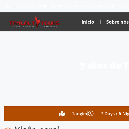
+212 673 851 091
tamlalttoursmarruecos@gmail.com
Merz
Início
Sobre nós
7 dias de
Tangier
7 Days / 6 Ni