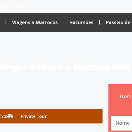
ouga Morocco
Viagens a Marrocos
Excursões
Passeio de
 Tânger Sahara e Marraquexe
Fro
ghts
Private Tour