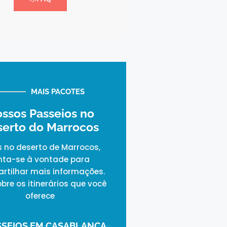
MAIS PACOTES
ssos Passeios no
serto do Marrocos
s no deserto de Marrocos,
nta-se à vontade para
rtilhar mais informações.
obre os itinerários que você
oferece
SSEIOS EM CASABLANCA