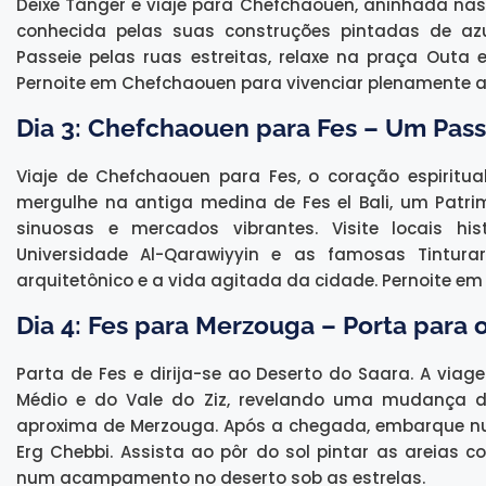
Deixe Tânger e viaje para Chefchaouen, aninhada nas
conhecida pelas suas construções pintadas de azul
Passeie pelas ruas estreitas, relaxe na praça Outa
Pernoite em Chefchaouen para vivenciar plenamente a
Dia 3: Chefchaouen para Fes – Um Pas
Viaje de Chefchaouen para Fes, o coração espiritua
mergulhe na antiga medina de Fes el Bali, um Patri
sinuosas e mercados vibrantes. Visite locais h
Universidade Al-Qarawiyyin e as famosas Tintura
arquitetônico e a vida agitada da cidade. Pernoite em 
Dia 4: Fes para Merzouga – Porta para 
Parta de Fes e dirija-se ao Deserto do Saara. A via
Médio e do Vale do Ziz, revelando uma mudança 
aproxima de Merzouga. Após a chegada, embarque 
Erg Chebbi. Assista ao pôr do sol pintar as areias 
num acampamento no deserto sob as estrelas.