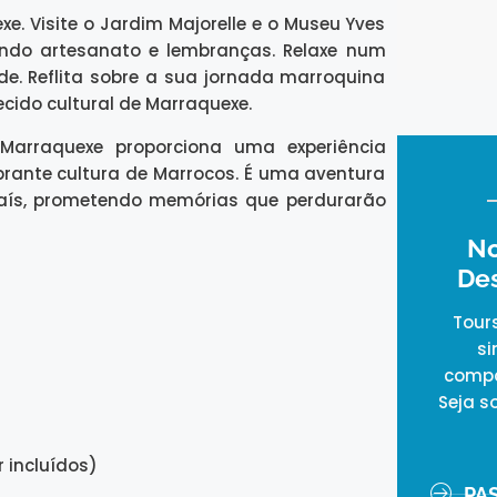
e. Visite o Jardim Majorelle e o Museu Yves
iando artesanato e lembranças. Relaxe num
e. Reflita sobre a sua jornada marroquina
cido cultural de Marraquexe.
arraquexe proporciona uma experiência
ibrante cultura de Marrocos. É uma aventura
 país, prometendo memórias que perdurarão
No
De
Tour
si
compa
Seja s
 incluídos)
PA