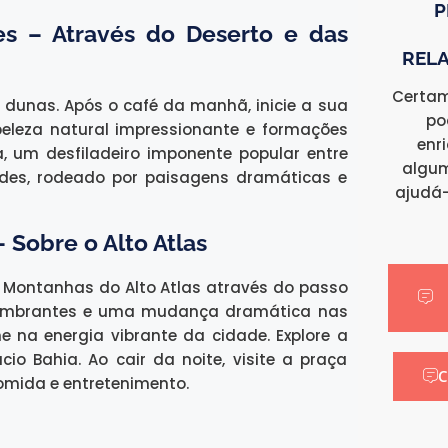
P
es – Através do Deserto e das
RELA
Certam
dunas. Após o café da manhã, inicie a sua
po
beleza natural impressionante e formações
enr
, um desfiladeiro imponente popular entre
algum
Dades, rodeado por paisagens dramáticas e
ajudá-
 Sobre o Alto Atlas
 Montanhas do Alto Atlas através do passo
deslumbrantes e uma mudança dramática nas
 na energia vibrante da cidade. Explore a
o Bahia. Ao cair da noite, visite a praça
C
omida e entretenimento.