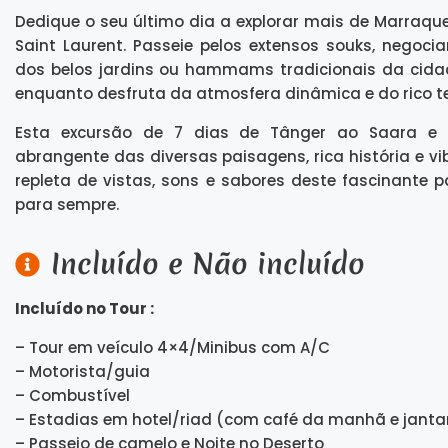
Dedique o seu último dia a explorar mais de Marraquex
Saint Laurent. Passeie pelos extensos souks, negoc
dos belos jardins ou hammams tradicionais da cidad
enquanto desfruta da atmosfera dinâmica e do rico te
Esta excursão de 7 dias de Tânger ao Saara e M
abrangente das diversas paisagens, rica história e v
repleta de vistas, sons e sabores deste fascinante
para sempre.
Incluído e Não incluído
Incluído no Tour :
– Tour em veículo 4×4/Minibus com A/C
– Motorista/guia
– Combustível
– Estadias em hotel/riad (com café da manhã e jantar
– Passeio de camelo e Noite no Deserto