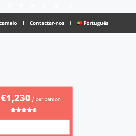
 camelo
Contactar-nos
Português
€1,230
m
/ per person




