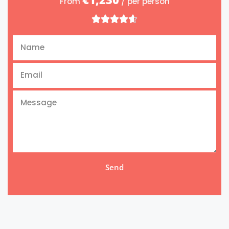
From
/ per person





Send