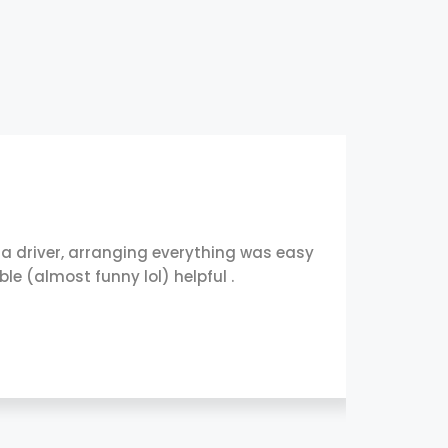
a driver, arranging everything was easy
We came
e (almost funny lol) helpful .
everyw