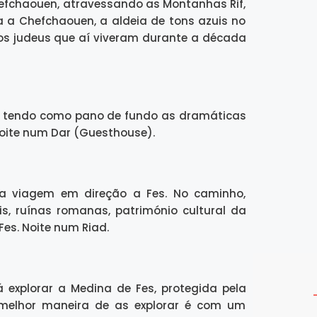
hefchaouen, atravessando as Montanhas Rif,
 a Chefchaouen, a aldeia de tons azuis no
os judeus que aí viveram durante a década
a, tendo como pano de fundo as dramáticas
 noite num Dar (Guesthouse).
da viagem em direção a Fes. No caminho,
is, ruínas romanas, património cultural da
s. Noite num Riad.
 explorar a Medina de Fes, protegida pela
 melhor maneira de as explorar é com um