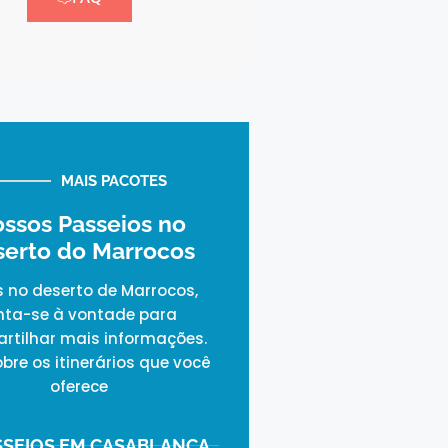
MAIS PACOTES
ssos Passeios no
serto do Marrocos
s no deserto de Marrocos,
nta-se à vontade para
rtilhar mais informações.
obre os itinerários que você
oferece
SSEIOS EM CASABLANCA