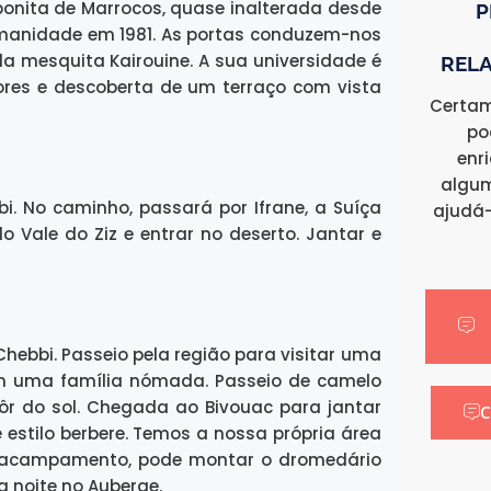
 bonita de Marrocos, quase inalterada desde
P
umanidade em 1981. As portas conduzem-nos
a mesquita Kairouine. A sua universidade é
RELA
ores e descoberta de um terraço com vista
Certam
po
enr
algum
. No caminho, passará por Ifrane, a Suíça
ajudá-
o Vale do Ziz e entrar no deserto. Jantar e
hebbi. Passeio pela região para visitar uma
com uma família nómada. Passeio de camelo
r do sol. Chegada ao Bivouac para jantar
C
estilo berbere. Temos a nossa própria área
o acampamento, pode montar o dromedário
a noite no Auberge.