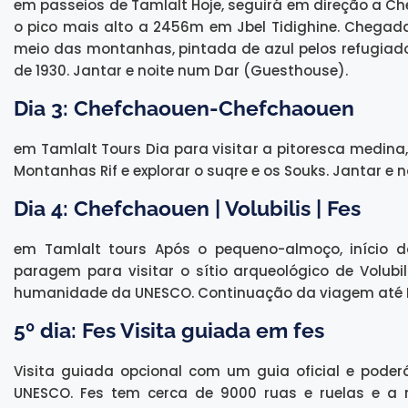
em passeios de Tamlalt Hoje, seguirá em direção a C
o pico mais alto a 2456m em Jbel Tidighine. Chegada
meio das montanhas, pintada de azul pelos refugiad
de 1930. Jantar e noite num Dar (Guesthouse).
Dia 3: Chefchaouen-Chefchaouen
em Tamlalt Tours Dia para visitar a pitoresca medin
Montanhas Rif e explorar o suqre e os Souks. Jantar e
Dia 4: Chefchaouen | Volubilis | Fes
em Tamlalt tours Após o pequeno-almoço, início 
paragem para visitar o sítio arqueológico de Volubil
humanidade da UNESCO. Continuação da viagem até Fe
5º dia: Fes Visita guiada em fes
Visita guiada opcional com um guia oficial e poderá
UNESCO. Fes tem cerca de 9000 ruas e ruelas e a