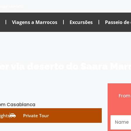
ouga Morocco
Viagens a Marrocos
Excursões
Passeio de
er via deserto do Saara Mar
Fro
ights
Private Tour