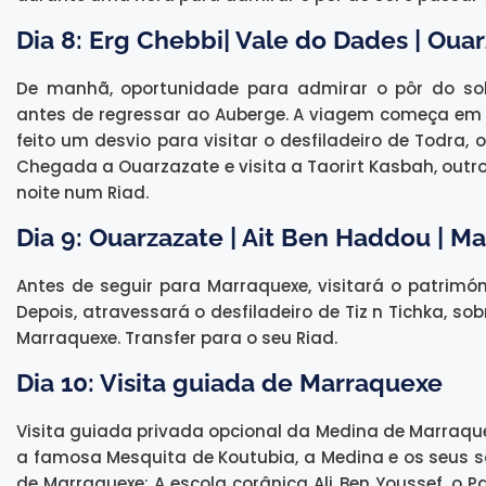
Dia 8: Erg Chebbi| Vale do Dades | Oua
De manhã, oportunidade para admirar o pôr do sol 
antes de regressar ao Auberge. A viagem começa em d
feito um desvio para visitar o desfiladeiro de Todra
Chegada a Ouarzazate e visita a Taorirt Kasbah, outro
noite num Riad.
Dia 9: Ouarzazate | Ait Ben Haddou | M
Antes de seguir para Marraquexe, visitará o patrim
Depois, atravessará o desfiladeiro de Tiz n Tichka, s
Marraquexe. Transfer para o seu Riad.
Dia 10: Visita guiada de Marraquexe
Visita guiada privada opcional da Medina de Marraque
a famosa Mesquita de Koutubia, a Medina e os seus s
de Marraquexe: A escola corânica Ali Ben Youssef, o P