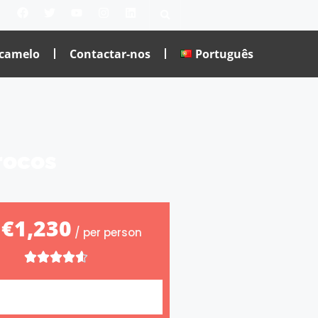
 camelo
Contactar-nos
Português
rocos
€1,230
m
/ per person




